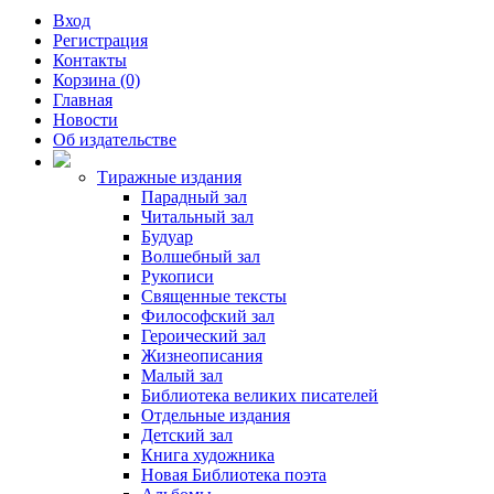
Вход
Регистрация
Контакты
Корзина (0)
Главная
Новости
Об издательстве
Тиражные издания
Парадный зал
Читальный зал
Будуар
Волшебный зал
Рукописи
Священные тексты
Философский зал
Героический зал
Жизнеописания
Малый зал
Библиотека великих писателей
Отдельные издания
Детский зал
Книга художника
Новая Библиотека поэта