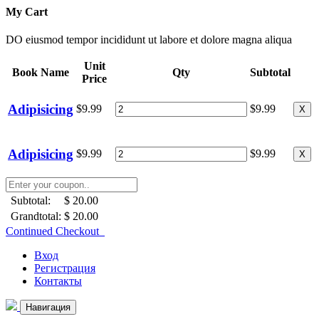
My Cart
DO eiusmod tempor incididunt ut labore et dolore magna aliqua
Unit
Book Name
Qty
Subtotal
Price
Adipisicing
$9.99
$9.99
X
Adipisicing
$9.99
$9.99
X
Subtotal:
$ 20.00
Grandtotal:
$ 20.00
Continued Checkout
Вход
Регистрация
Контакты
Навигация