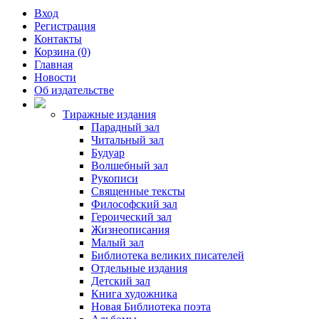
Вход
Регистрация
Контакты
Корзина (0)
Главная
Новости
Об издательстве
Тиражные издания
Парадный зал
Читальный зал
Будуар
Волшебный зал
Рукописи
Священные тексты
Философский зал
Героический зал
Жизнеописания
Малый зал
Библиотека великих писателей
Отдельные издания
Детский зал
Книга художника
Новая Библиотека поэта