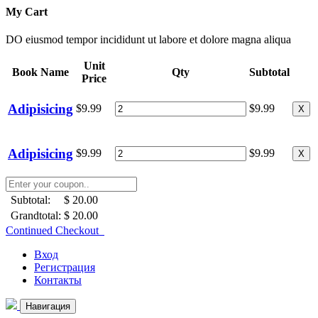
My Cart
DO eiusmod tempor incididunt ut labore et dolore magna aliqua
Unit
Book Name
Qty
Subtotal
Price
Adipisicing
$9.99
$9.99
X
Adipisicing
$9.99
$9.99
X
Subtotal:
$ 20.00
Grandtotal:
$ 20.00
Continued Checkout
Вход
Регистрация
Контакты
Навигация