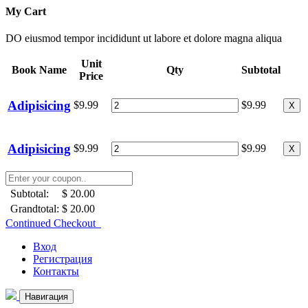
My Cart
DO eiusmod tempor incididunt ut labore et dolore magna aliqua
Unit
Book Name
Qty
Subtotal
Price
Adipisicing
$9.99
$9.99
X
Adipisicing
$9.99
$9.99
X
Subtotal:
$ 20.00
Grandtotal:
$ 20.00
Continued Checkout
Вход
Регистрация
Контакты
Навигация