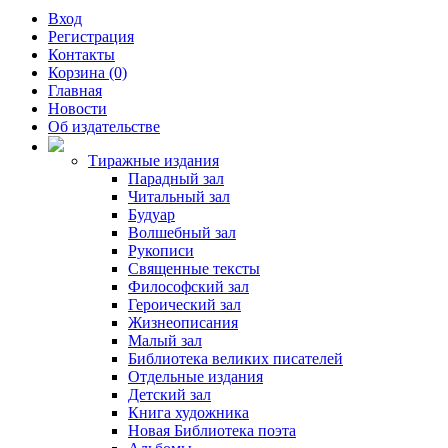
Вход
Регистрация
Контакты
Корзина (0)
Главная
Новости
Об издательстве
Тиражные издания
Парадный зал
Читальный зал
Будуар
Волшебный зал
Рукописи
Священные тексты
Философский зал
Героический зал
Жизнеописания
Малый зал
Библиотека великих писателей
Отдельные издания
Детский зал
Книга художника
Новая Библиотека поэта