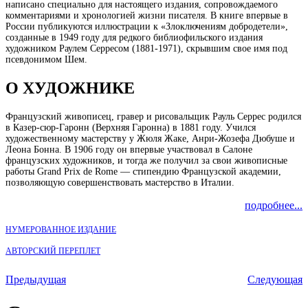
написано специально для настоящего издания, сопровождаемого
комментариями и хронологией жизни писателя. В книге впервые в
России публикуются иллюстрации к «Злоключениям добродетели»,
созданные в 1949 году для редкого библиофильского издания
художником Раулем Серресом (1881-1971), скрывшим свое имя под
псевдонимом Шем.
О ХУДОЖНИКЕ
Французский живописец, гравер и рисовальщик Рауль Серрес родился
в Казер-сюр-Гаронн (Верхняя Гаронна) в 1881 году. Учился
художественному мастерству у Жюля Жаке, Анри-Жозефа Дюбуше и
Леона Бонна. В 1906 году он впервые участвовал в Салоне
французских художников, и тогда же получил за свои живописные
работы Grand Prix de Rome — стипендию Французской академии,
позволяющую совершенствовать мастерство в Италии.
подробнее...
НУМЕРОВАННОЕ ИЗДАНИЕ
АВТОРСКИЙ ПЕРЕПЛЕТ
Предыдущая
Следующая