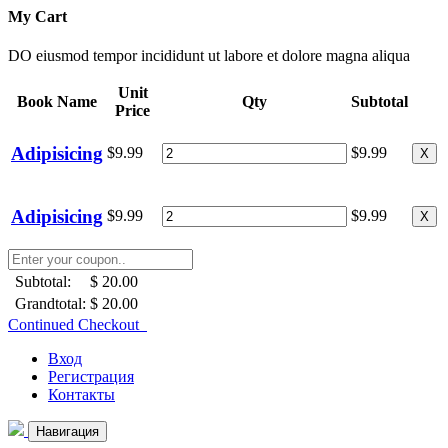
My Cart
DO eiusmod tempor incididunt ut labore et dolore magna aliqua
Unit
Book Name
Qty
Subtotal
Price
Adipisicing
$9.99
$9.99
X
Adipisicing
$9.99
$9.99
X
Subtotal:
$ 20.00
Grandtotal:
$ 20.00
Continued Checkout
Вход
Регистрация
Контакты
Навигация