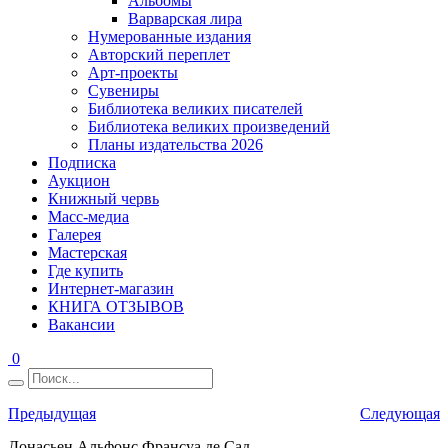
Альбомы
Варварская лира
Нумерованные издания
Авторский переплет
Арт-проекты
Сувениры
Библиотека великих писателей
Библиотека великих произведений
Планы издательства 2026
Подписка
Аукцион
Книжный червь
Масс-медиа
Галерея
Мастерская
Где купить
Интернет-магазин
КНИГА ОТЗЫВОВ
Вакансии
0
Предыдущая
Следующая
Донасьен Альфонс Франсуа де Сад