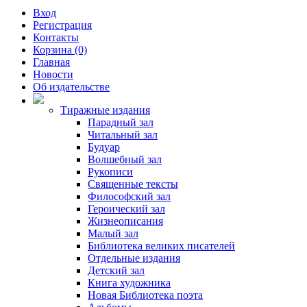
Вход
Регистрация
Контакты
Корзина (0)
Главная
Новости
Об издательстве
Тиражные издания
Парадный зал
Читальный зал
Будуар
Волшебный зал
Рукописи
Священные тексты
Философский зал
Героический зал
Жизнеописания
Малый зал
Библиотека великих писателей
Отдельные издания
Детский зал
Книга художника
Новая Библиотека поэта