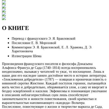
О КНИГЕ
Перевод с французского Э. Я. Браиловской
Послесловие Е. В. Морозовой
Комментарии Э. Я. Браиловской, Е. Л. Храмова, Д. Э.
Харитоновича
Иллюстрации Шема
Произведения французского писателя и философа Донасьена
Альфонса Франсуа де Сада (1740–1814) всегда воспринимались
неоднозначно, вызывая у читателей то ужас, то восхищение. Лишь в
наши дни его наследие заняло достойное место в истории литературы.
«Злоключения добродетели» (1787) — изящная и ироничная повесть о
невинной сиротке Жюстине. Каждый поступок героини, пытающейся
жить честно и добродетельно, оборачивается злом, а саму ее ввергает в
бездну оскорблений и насилия. Эвфемизмы и понимающее умолчание
в описаниях неблагопристойных сцен лишь способствуют
занимательности и живости повествования, своей краткостью и
выразительностью напоминающего «кандида» Вольтера.
Послесловие, повествующее о жизни и творчестве маркиза де Сада,