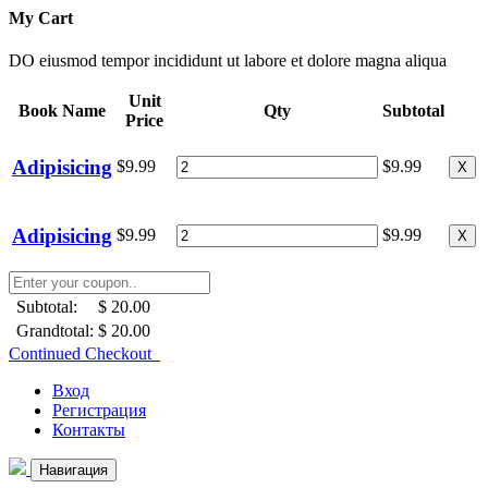
My Cart
DO eiusmod tempor incididunt ut labore et dolore magna aliqua
Unit
Book Name
Qty
Subtotal
Price
Adipisicing
$9.99
$9.99
X
Adipisicing
$9.99
$9.99
X
Subtotal:
$ 20.00
Grandtotal:
$ 20.00
Continued Checkout
Вход
Регистрация
Контакты
Навигация