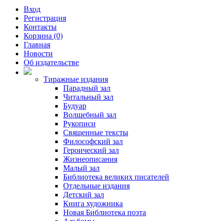
Вход
Регистрация
Контакты
Корзина (0)
Главная
Новости
Об издательстве
Тиражные издания
Парадный зал
Читальный зал
Будуар
Волшебный зал
Рукописи
Священные тексты
Философский зал
Героический зал
Жизнеописания
Малый зал
Библиотека великих писателей
Отдельные издания
Детский зал
Книга художника
Новая Библиотека поэта