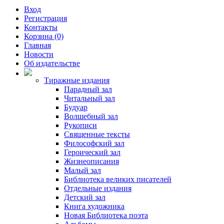
Вход
Регистрация
Контакты
Корзина (0)
Главная
Новости
Об издательстве
Тиражные издания
Парадный зал
Читальный зал
Будуар
Волшебный зал
Рукописи
Священные тексты
Философский зал
Героический зал
Жизнеописания
Малый зал
Библиотека великих писателей
Отдельные издания
Детский зал
Книга художника
Новая Библиотека поэта