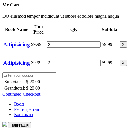
My Cart
DO eiusmod tempor incididunt ut labore et dolore magna aliqua
Unit
Book Name
Qty
Subtotal
Price
Adipisicing
$9.99
$9.99
X
Adipisicing
$9.99
$9.99
X
Subtotal:
$ 20.00
Grandtotal:
$ 20.00
Continued Checkout
Вход
Регистрация
Контакты
Навигация