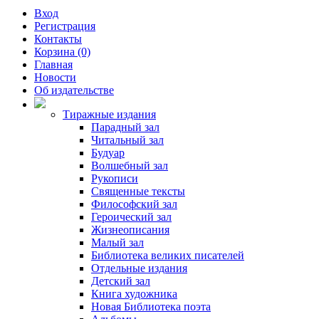
Вход
Регистрация
Контакты
Корзина (0)
Главная
Новости
Об издательстве
Тиражные издания
Парадный зал
Читальный зал
Будуар
Волшебный зал
Рукописи
Священные тексты
Философский зал
Героический зал
Жизнеописания
Малый зал
Библиотека великих писателей
Отдельные издания
Детский зал
Книга художника
Новая Библиотека поэта