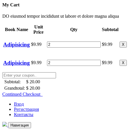
My Cart
DO eiusmod tempor incididunt ut labore et dolore magna aliqua
Unit
Book Name
Qty
Subtotal
Price
Adipisicing
$9.99
$9.99
X
Adipisicing
$9.99
$9.99
X
Subtotal:
$ 20.00
Grandtotal:
$ 20.00
Continued Checkout
Вход
Регистрация
Контакты
Навигация