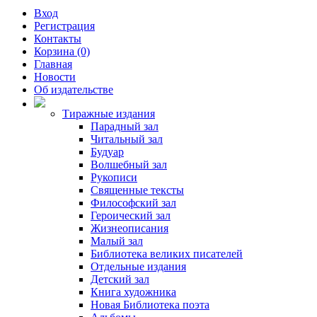
Вход
Регистрация
Контакты
Корзина (0)
Главная
Новости
Об издательстве
Тиражные издания
Парадный зал
Читальный зал
Будуар
Волшебный зал
Рукописи
Священные тексты
Философский зал
Героический зал
Жизнеописания
Малый зал
Библиотека великих писателей
Отдельные издания
Детский зал
Книга художника
Новая Библиотека поэта