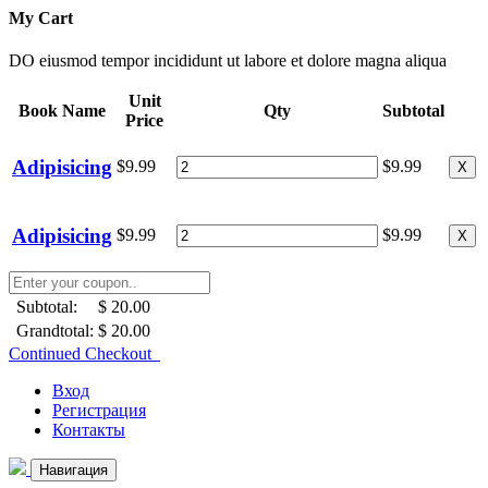
My Cart
DO eiusmod tempor incididunt ut labore et dolore magna aliqua
Unit
Book Name
Qty
Subtotal
Price
Adipisicing
$9.99
$9.99
X
Adipisicing
$9.99
$9.99
X
Subtotal:
$ 20.00
Grandtotal:
$ 20.00
Continued Checkout
Вход
Регистрация
Контакты
Навигация