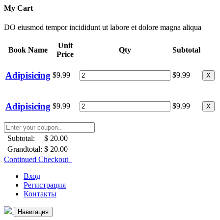
My Cart
DO eiusmod tempor incididunt ut labore et dolore magna aliqua
Unit
Book Name
Qty
Subtotal
Price
Adipisicing
$9.99
$9.99
X
Adipisicing
$9.99
$9.99
X
Subtotal:
$ 20.00
Grandtotal:
$ 20.00
Continued Checkout
Вход
Регистрация
Контакты
Навигация