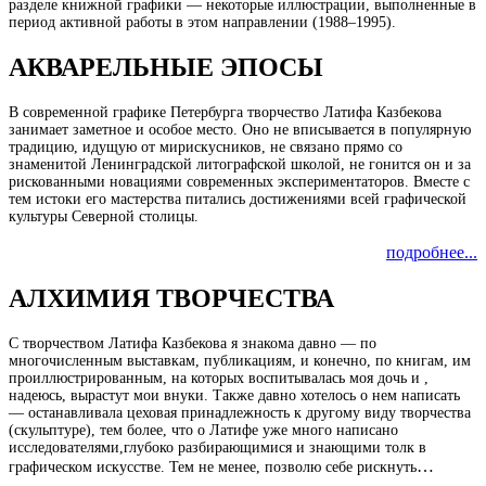
разделе книжной графики — некоторые иллюстрации, выполненные в
период активной работы в этом направлении (1988–1995).
АКВАРЕЛЬНЫЕ ЭПОСЫ
В современной графике Петербурга творчество Латифа Казбекова
занимает заметное и особое место. Оно не вписывается в популярную
традицию, идущую от мирискусников, не связано прямо со
знаменитой Ленинградской литографской школой, не гонится он и за
рискованными новациями современных экспериментаторов. Вместе с
тем истоки его мастерства питались достижениями всей графической
культуры Северной столицы.
подробнее...
АЛХИМИЯ ТВОРЧЕСТВА
С творчеством Латифа Казбекова я знакома давно — по
многочисленным выставкам, публикациям, и конечно, по книгам, им
проиллюстрированным, на которых воспитывалась моя дочь и ,
надеюсь, вырастут мои внуки. Также давно хотелось о нем написать
— останавливала цеховая принадлежность к другому виду творчества
(скульптуре), тем более, что о Латифе уже много написано
исследователями,глубоко разбирающимися и знающими толк в
…
графическом искусстве. Тем не менее, позволю себе рискнуть