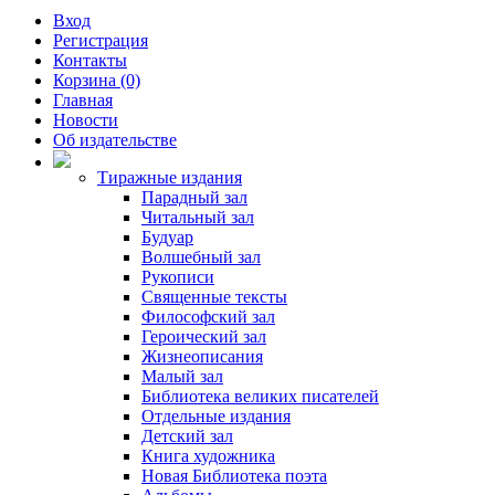
Вход
Регистрация
Контакты
Корзина (0)
Главная
Новости
Об издательстве
Тиражные издания
Парадный зал
Читальный зал
Будуар
Волшебный зал
Рукописи
Священные тексты
Философский зал
Героический зал
Жизнеописания
Малый зал
Библиотека великих писателей
Отдельные издания
Детский зал
Книга художника
Новая Библиотека поэта