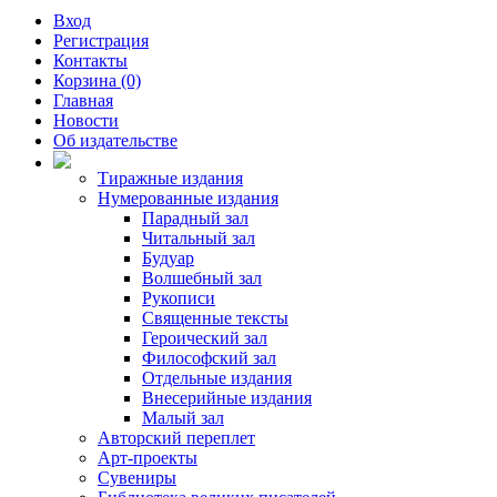
Вход
Регистрация
Контакты
Корзина (0)
Главная
Новости
Об издательстве
Тиражные издания
Нумерованные издания
Парадный зал
Читальный зал
Будуар
Волшебный зал
Рукописи
Священные тексты
Героический зал
Философский зал
Отдельные издания
Внесерийные издания
Малый зал
Авторский переплет
Арт-проекты
Сувениры