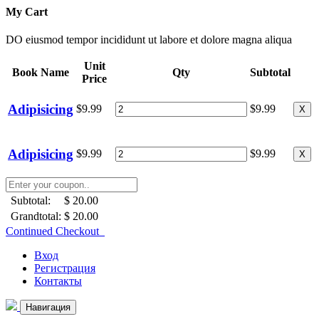
My Cart
DO eiusmod tempor incididunt ut labore et dolore magna aliqua
Unit
Book Name
Qty
Subtotal
Price
Adipisicing
$9.99
$9.99
X
Adipisicing
$9.99
$9.99
X
Subtotal:
$ 20.00
Grandtotal:
$ 20.00
Continued Checkout
Вход
Регистрация
Контакты
Навигация