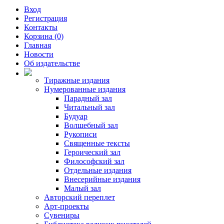
Вход
Регистрация
Контакты
Корзина (0)
Главная
Новости
Об издательстве
Тиражные издания
Нумерованные издания
Парадный зал
Читальный зал
Будуар
Волшебный зал
Рукописи
Священные тексты
Героический зал
Философский зал
Отдельные издания
Внесерийные издания
Малый зал
Авторский переплет
Арт-проекты
Сувениры