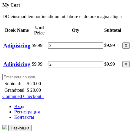
My Cart
DO eiusmod tempor incididunt ut labore et dolore magna aliqua
Unit
Book Name
Qty
Subtotal
Price
Adipisicing
$9.99
$9.99
X
Adipisicing
$9.99
$9.99
X
Subtotal:
$ 20.00
Grandtotal:
$ 20.00
Continued Checkout
Вход
Регистрация
Контакты
Навигация