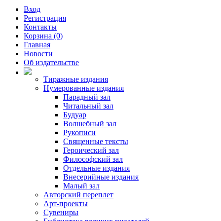
Вход
Регистрация
Контакты
Корзина (0)
Главная
Новости
Об издательстве
Тиражные издания
Нумерованные издания
Парадный зал
Читальный зал
Будуар
Волшебный зал
Рукописи
Священные тексты
Героический зал
Философский зал
Отдельные издания
Внесерийные издания
Малый зал
Авторский переплет
Арт-проекты
Сувениры