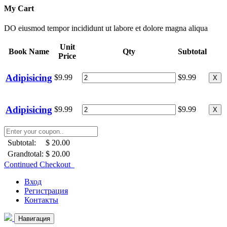
My Cart
DO eiusmod tempor incididunt ut labore et dolore magna aliqua
Unit
Book Name
Qty
Subtotal
Price
Adipisicing
$9.99
$9.99
X
Adipisicing
$9.99
$9.99
X
Subtotal:
$ 20.00
Grandtotal:
$ 20.00
Continued Checkout
Вход
Регистрация
Контакты
Навигация