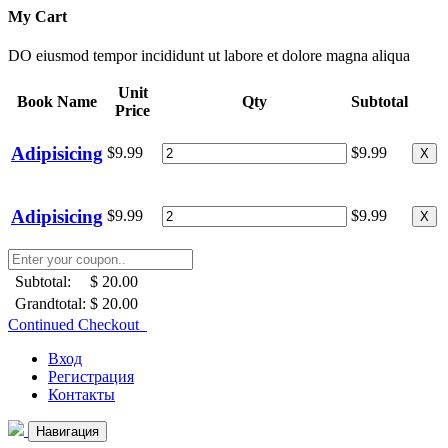
My Cart
DO eiusmod tempor incididunt ut labore et dolore magna aliqua
Unit
Book Name
Qty
Subtotal
Price
Adipisicing
$9.99
$9.99
X
Adipisicing
$9.99
$9.99
X
Subtotal:
$ 20.00
Grandtotal:
$ 20.00
Continued Checkout
Вход
Регистрация
Контакты
Навигация