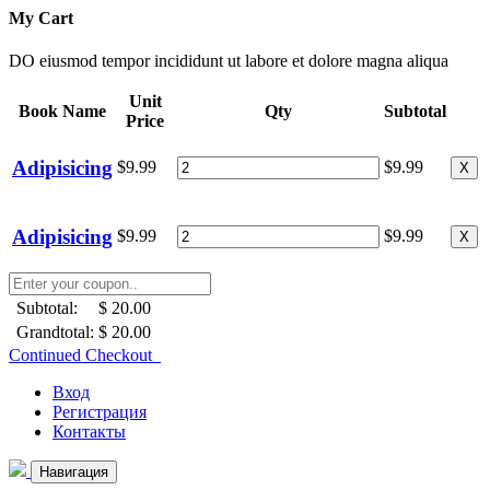
My Cart
DO eiusmod tempor incididunt ut labore et dolore magna aliqua
Unit
Book Name
Qty
Subtotal
Price
Adipisicing
$9.99
$9.99
X
Adipisicing
$9.99
$9.99
X
Subtotal:
$ 20.00
Grandtotal:
$ 20.00
Continued Checkout
Вход
Регистрация
Контакты
Навигация