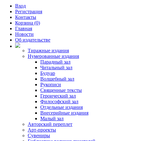
Вход
Регистрация
Контакты
Корзина (0)
Главная
Новости
Об издательстве
Тиражные издания
Нумерованные издания
Парадный зал
Читальный зал
Будуар
Волшебный зал
Рукописи
Священные тексты
Героический зал
Философский зал
Отдельные издания
Внесерийные издания
Малый зал
Авторский переплет
Арт-проекты
Сувениры