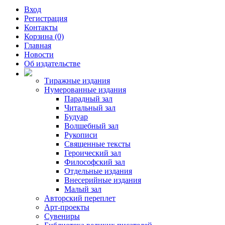
Вход
Регистрация
Контакты
Корзина (0)
Главная
Новости
Об издательстве
Тиражные издания
Нумерованные издания
Парадный зал
Читальный зал
Будуар
Волшебный зал
Рукописи
Священные тексты
Героический зал
Философский зал
Отдельные издания
Внесерийные издания
Малый зал
Авторский переплет
Арт-проекты
Сувениры