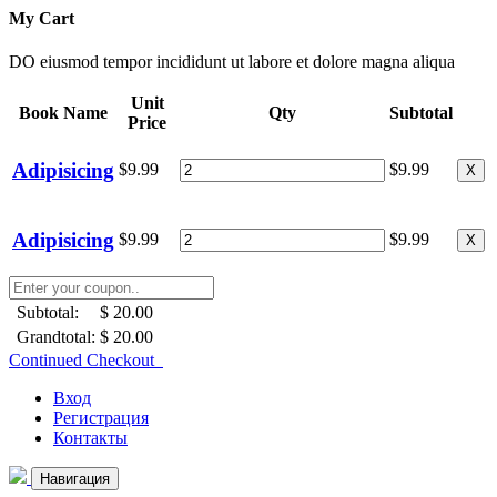
My Cart
DO eiusmod tempor incididunt ut labore et dolore magna aliqua
Unit
Book Name
Qty
Subtotal
Price
Adipisicing
$9.99
$9.99
X
Adipisicing
$9.99
$9.99
X
Subtotal:
$ 20.00
Grandtotal:
$ 20.00
Continued Checkout
Вход
Регистрация
Контакты
Навигация