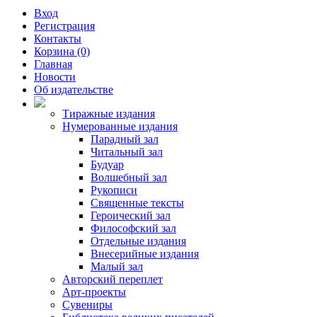
Вход
Регистрация
Контакты
Корзина (0)
Главная
Новости
Об издательстве
Тиражные издания
Нумерованные издания
Парадный зал
Читальный зал
Будуар
Волшебный зал
Рукописи
Священные тексты
Героический зал
Философский зал
Отдельные издания
Внесерийные издания
Малый зал
Авторский переплет
Арт-проекты
Сувениры