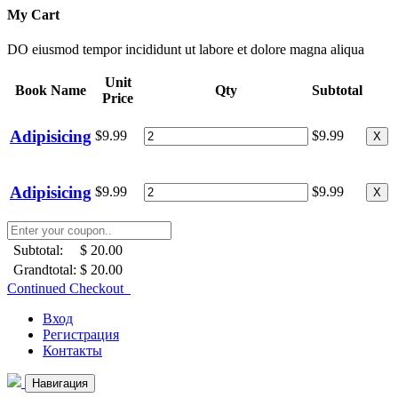
My Cart
DO eiusmod tempor incididunt ut labore et dolore magna aliqua
Unit
Book Name
Qty
Subtotal
Price
Adipisicing
$9.99
$9.99
X
Adipisicing
$9.99
$9.99
X
Subtotal:
$ 20.00
Grandtotal:
$ 20.00
Continued Checkout
Вход
Регистрация
Контакты
Навигация