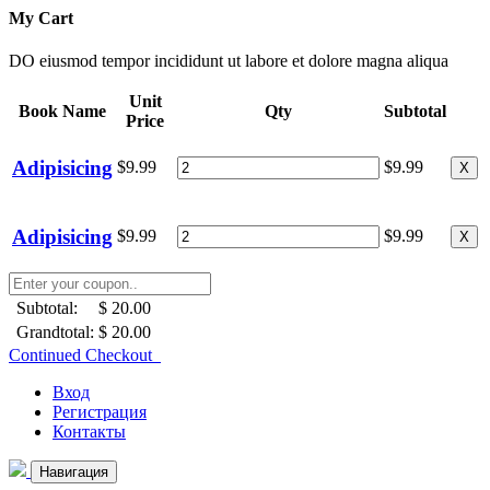
My Cart
DO eiusmod tempor incididunt ut labore et dolore magna aliqua
Unit
Book Name
Qty
Subtotal
Price
Adipisicing
$9.99
$9.99
X
Adipisicing
$9.99
$9.99
X
Subtotal:
$ 20.00
Grandtotal:
$ 20.00
Continued Checkout
Вход
Регистрация
Контакты
Навигация