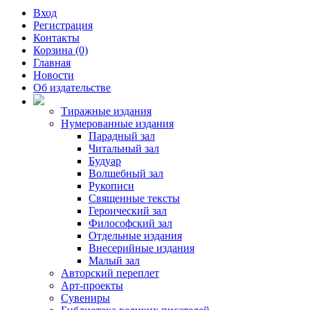
Вход
Регистрация
Контакты
Корзина (0)
Главная
Новости
Об издательстве
Тиражные издания
Нумерованные издания
Парадный зал
Читальный зал
Будуар
Волшебный зал
Рукописи
Священные тексты
Героический зал
Философский зал
Отдельные издания
Внесерийные издания
Малый зал
Авторский переплет
Арт-проекты
Сувениры