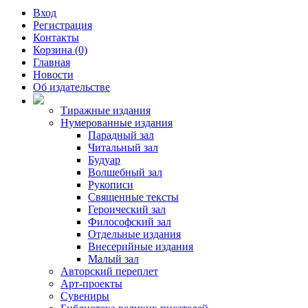
Вход
Регистрация
Контакты
Корзина (0)
Главная
Новости
Об издательстве
Тиражные издания
Нумерованные издания
Парадный зал
Читальный зал
Будуар
Волшебный зал
Рукописи
Священные тексты
Героический зал
Философский зал
Отдельные издания
Внесерийные издания
Малый зал
Авторский переплет
Арт-проекты
Сувениры