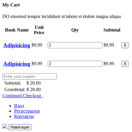
My Cart
DO eiusmod tempor incididunt ut labore et dolore magna aliqua
Unit
Book Name
Qty
Subtotal
Price
Adipisicing
$9.99
$9.99
X
Adipisicing
$9.99
$9.99
X
Subtotal:
$ 20.00
Grandtotal:
$ 20.00
Continued Checkout
Вход
Регистрация
Контакты
Навигация