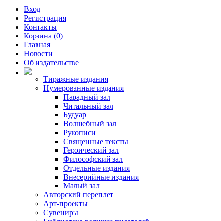
Вход
Регистрация
Контакты
Корзина (0)
Главная
Новости
Об издательстве
Тиражные издания
Нумерованные издания
Парадный зал
Читальный зал
Будуар
Волшебный зал
Рукописи
Священные тексты
Героический зал
Философский зал
Отдельные издания
Внесерийные издания
Малый зал
Авторский переплет
Арт-проекты
Сувениры