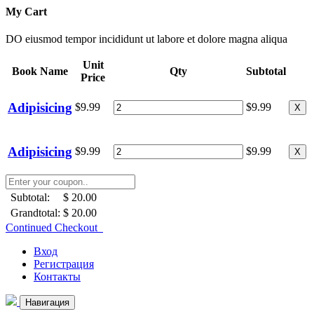
My Cart
DO eiusmod tempor incididunt ut labore et dolore magna aliqua
Unit
Book Name
Qty
Subtotal
Price
Adipisicing
$9.99
$9.99
X
Adipisicing
$9.99
$9.99
X
Subtotal:
$ 20.00
Grandtotal:
$ 20.00
Continued Checkout
Вход
Регистрация
Контакты
Навигация