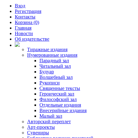
Вход
Регистрация
Контакты
Корзина (0)
Главная
Новости
Об издательстве
Тиражные издания
Нумерованные издания
Парадный зал
Читальный зал
Будуар
Волшебный зал
Рукописи
Священные тексты
Героический зал
Философский зал
Отдельные издания
Внесерийные издания
Малый зал
Авторский переплет
Арт-проекты
Сувениры