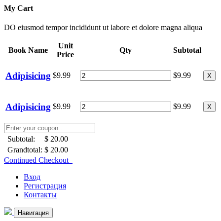
My Cart
DO eiusmod tempor incididunt ut labore et dolore magna aliqua
Unit
Book Name
Qty
Subtotal
Price
Adipisicing
$9.99
$9.99
X
Adipisicing
$9.99
$9.99
X
Subtotal:
$ 20.00
Grandtotal:
$ 20.00
Continued Checkout
Вход
Регистрация
Контакты
Навигация