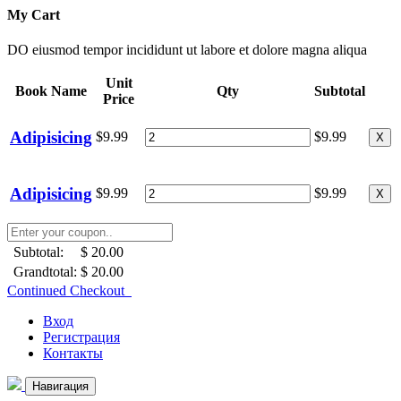
My Cart
DO eiusmod tempor incididunt ut labore et dolore magna aliqua
Unit
Book Name
Qty
Subtotal
Price
Adipisicing
$9.99
$9.99
X
Adipisicing
$9.99
$9.99
X
Subtotal:
$ 20.00
Grandtotal:
$ 20.00
Continued Checkout
Вход
Регистрация
Контакты
Навигация