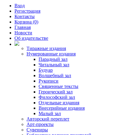
Вход
Регистрация
Контакты
Корзина (0)
Главная
Новости
Об издательстве
Тиражные издания
Нумерованные издания
Парадный зал
Читальный зал
Будуар
Волшебный зал
Рукописи
Священные тексты
Героический зал
Философский зал
Отдельные издания
Внесерийные издания
Малый зал
Авторский переплет
Арт-проекты
Сувениры