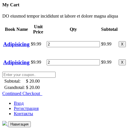
My Cart
DO eiusmod tempor incididunt ut labore et dolore magna aliqua
Unit
Book Name
Qty
Subtotal
Price
Adipisicing
$9.99
$9.99
X
Adipisicing
$9.99
$9.99
X
Subtotal:
$ 20.00
Grandtotal:
$ 20.00
Continued Checkout
Вход
Регистрация
Контакты
Навигация