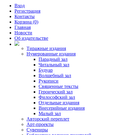
Вход
Регистрация
Контакты
Корзина (0)
Главная
Новости
Об издательстве
Тиражные издания
Нумерованные издания
Парадный зал
Читальный зал
Будуар
Волшебный зал
Рукописи
Священные тексты
Героический зал
Философский зал
Отдельные издания
Внесерийные издания
Малый зал
Авторский переплет
Арт-проекты
Сувениры