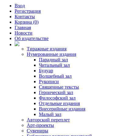
Вход
Регистрация
Контакты
Корзина (0)
Главная
Новости
Об издательстве
Тиражные издания
Нумерованные издания
Парадный зал
Читальный зал
Будуар
Волшебный зал
Рукописи
Священные тексты
Героический зал
Философский зал
Отдельные издания
Внесерийные издания
Малый зал
Авторский переплет
Арт-проекты
Сувениры