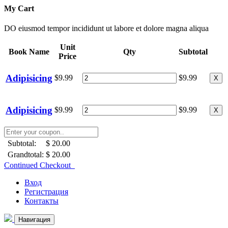
My Cart
DO eiusmod tempor incididunt ut labore et dolore magna aliqua
Unit
Book Name
Qty
Subtotal
Price
Adipisicing
$9.99
$9.99
X
Adipisicing
$9.99
$9.99
X
Subtotal:
$ 20.00
Grandtotal:
$ 20.00
Continued Checkout
Вход
Регистрация
Контакты
Навигация