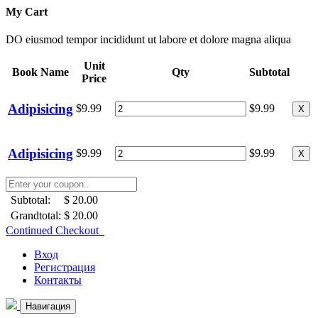
My Cart
DO eiusmod tempor incididunt ut labore et dolore magna aliqua
Unit
Book Name
Qty
Subtotal
Price
Adipisicing
$9.99
$9.99
X
Adipisicing
$9.99
$9.99
X
Subtotal:
$ 20.00
Grandtotal:
$ 20.00
Continued Checkout
Вход
Регистрация
Контакты
Навигация