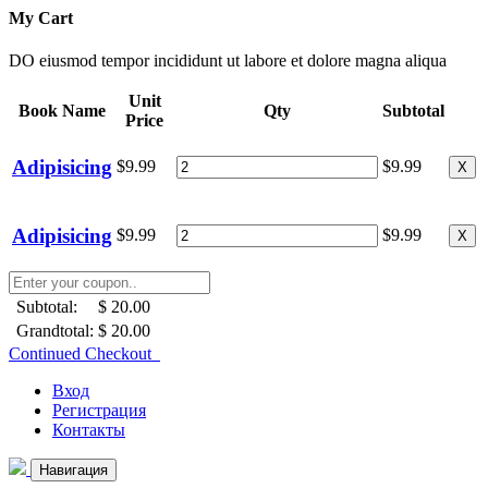
My Cart
DO eiusmod tempor incididunt ut labore et dolore magna aliqua
Unit
Book Name
Qty
Subtotal
Price
Adipisicing
$9.99
$9.99
X
Adipisicing
$9.99
$9.99
X
Subtotal:
$ 20.00
Grandtotal:
$ 20.00
Continued Checkout
Вход
Регистрация
Контакты
Навигация