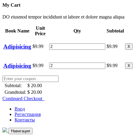
My Cart
DO eiusmod tempor incididunt ut labore et dolore magna aliqua
Unit
Book Name
Qty
Subtotal
Price
Adipisicing
$9.99
$9.99
X
Adipisicing
$9.99
$9.99
X
Subtotal:
$ 20.00
Grandtotal:
$ 20.00
Continued Checkout
Вход
Регистрация
Контакты
Навигация