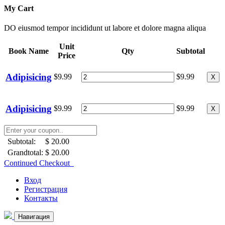
My Cart
DO eiusmod tempor incididunt ut labore et dolore magna aliqua
Unit
Book Name
Qty
Subtotal
Price
Adipisicing
$9.99
$9.99
X
Adipisicing
$9.99
$9.99
X
Subtotal:
$ 20.00
Grandtotal:
$ 20.00
Continued Checkout
Вход
Регистрация
Контакты
Навигация