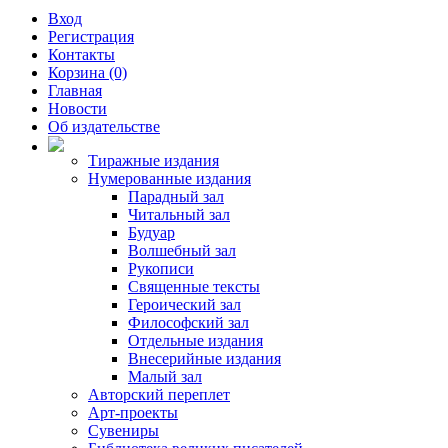
Вход
Регистрация
Контакты
Корзина (0)
Главная
Новости
Об издательстве
Тиражные издания
Нумерованные издания
Парадный зал
Читальный зал
Будуар
Волшебный зал
Рукописи
Священные тексты
Героический зал
Философский зал
Отдельные издания
Внесерийные издания
Малый зал
Авторский переплет
Арт-проекты
Сувениры