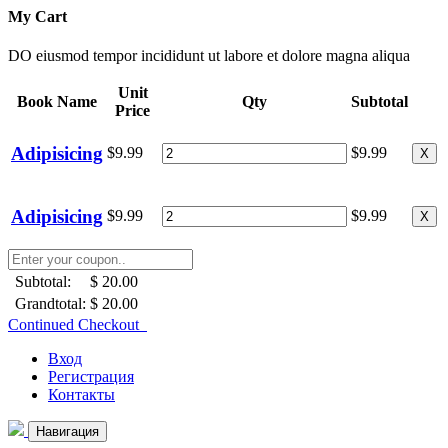
My Cart
DO eiusmod tempor incididunt ut labore et dolore magna aliqua
Unit
Book Name
Qty
Subtotal
Price
Adipisicing
$9.99
$9.99
X
Adipisicing
$9.99
$9.99
X
Subtotal:
$ 20.00
Grandtotal:
$ 20.00
Continued Checkout
Вход
Регистрация
Контакты
Навигация