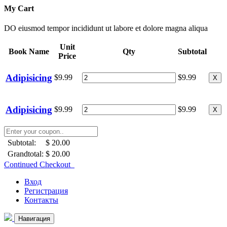
My Cart
DO eiusmod tempor incididunt ut labore et dolore magna aliqua
Unit
Book Name
Qty
Subtotal
Price
Adipisicing
$9.99
$9.99
X
Adipisicing
$9.99
$9.99
X
Subtotal:
$ 20.00
Grandtotal:
$ 20.00
Continued Checkout
Вход
Регистрация
Контакты
Навигация