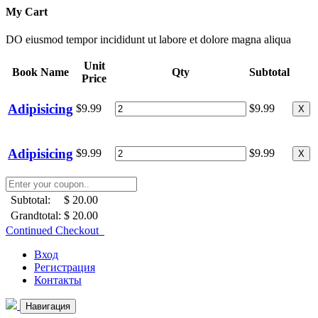
My Cart
DO eiusmod tempor incididunt ut labore et dolore magna aliqua
Unit
Book Name
Qty
Subtotal
Price
Adipisicing
$9.99
$9.99
X
Adipisicing
$9.99
$9.99
X
Subtotal:
$ 20.00
Grandtotal:
$ 20.00
Continued Checkout
Вход
Регистрация
Контакты
Навигация