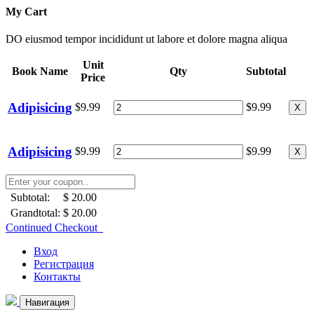
My Cart
DO eiusmod tempor incididunt ut labore et dolore magna aliqua
Unit
Book Name
Qty
Subtotal
Price
Adipisicing
$9.99
$9.99
X
Adipisicing
$9.99
$9.99
X
Subtotal:
$ 20.00
Grandtotal:
$ 20.00
Continued Checkout
Вход
Регистрация
Контакты
Навигация