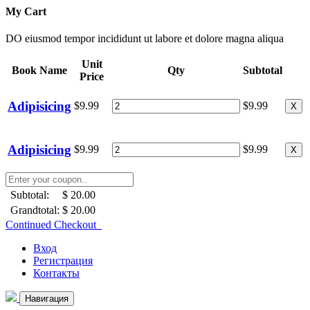
My Cart
DO eiusmod tempor incididunt ut labore et dolore magna aliqua
Unit
Book Name
Qty
Subtotal
Price
Adipisicing
$9.99
$9.99
X
Adipisicing
$9.99
$9.99
X
Subtotal:
$ 20.00
Grandtotal:
$ 20.00
Continued Checkout
Вход
Регистрация
Контакты
Навигация