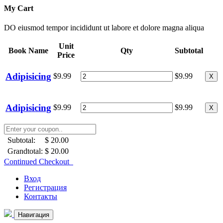
My Cart
DO eiusmod tempor incididunt ut labore et dolore magna aliqua
Unit
Book Name
Qty
Subtotal
Price
Adipisicing
$9.99
$9.99
X
Adipisicing
$9.99
$9.99
X
Subtotal:
$ 20.00
Grandtotal:
$ 20.00
Continued Checkout
Вход
Регистрация
Контакты
Навигация