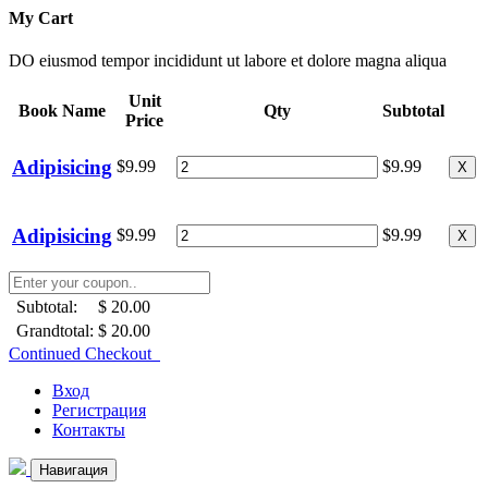
My Cart
DO eiusmod tempor incididunt ut labore et dolore magna aliqua
Unit
Book Name
Qty
Subtotal
Price
Adipisicing
$9.99
$9.99
X
Adipisicing
$9.99
$9.99
X
Subtotal:
$ 20.00
Grandtotal:
$ 20.00
Continued Checkout
Вход
Регистрация
Контакты
Навигация