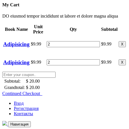
My Cart
DO eiusmod tempor incididunt ut labore et dolore magna aliqua
Unit
Book Name
Qty
Subtotal
Price
Adipisicing
$9.99
$9.99
X
Adipisicing
$9.99
$9.99
X
Subtotal:
$ 20.00
Grandtotal:
$ 20.00
Continued Checkout
Вход
Регистрация
Контакты
Навигация