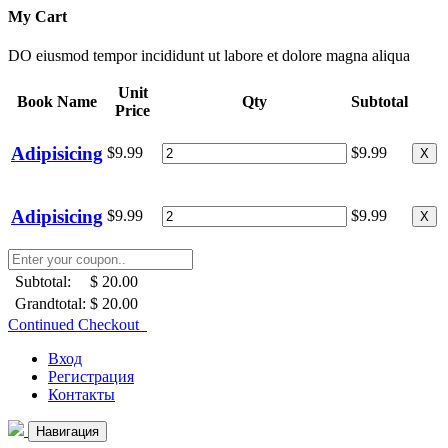
My Cart
DO eiusmod tempor incididunt ut labore et dolore magna aliqua
Unit
Book Name
Qty
Subtotal
Price
Adipisicing
$9.99
$9.99
X
Adipisicing
$9.99
$9.99
X
Subtotal:
$ 20.00
Grandtotal:
$ 20.00
Continued Checkout
Вход
Регистрация
Контакты
Навигация