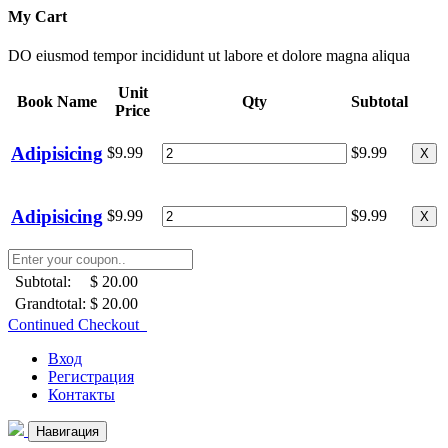
My Cart
DO eiusmod tempor incididunt ut labore et dolore magna aliqua
Unit
Book Name
Qty
Subtotal
Price
Adipisicing
$9.99
$9.99
X
Adipisicing
$9.99
$9.99
X
Subtotal:
$ 20.00
Grandtotal:
$ 20.00
Continued Checkout
Вход
Регистрация
Контакты
Навигация