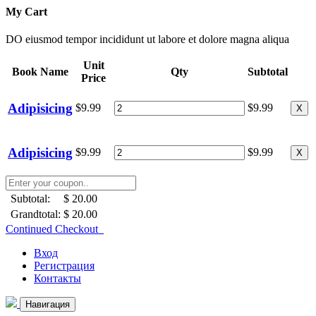
My Cart
DO eiusmod tempor incididunt ut labore et dolore magna aliqua
Unit
Book Name
Qty
Subtotal
Price
Adipisicing
$9.99
$9.99
X
Adipisicing
$9.99
$9.99
X
Subtotal:
$ 20.00
Grandtotal:
$ 20.00
Continued Checkout
Вход
Регистрация
Контакты
Навигация