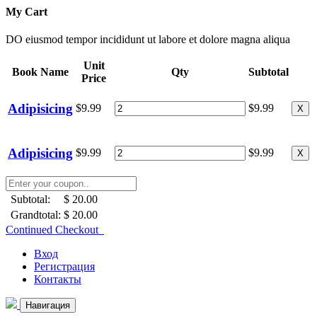
My Cart
DO eiusmod tempor incididunt ut labore et dolore magna aliqua
Unit
Book Name
Qty
Subtotal
Price
Adipisicing
$9.99
$9.99
X
Adipisicing
$9.99
$9.99
X
Subtotal:
$ 20.00
Grandtotal:
$ 20.00
Continued Checkout
Вход
Регистрация
Контакты
Навигация