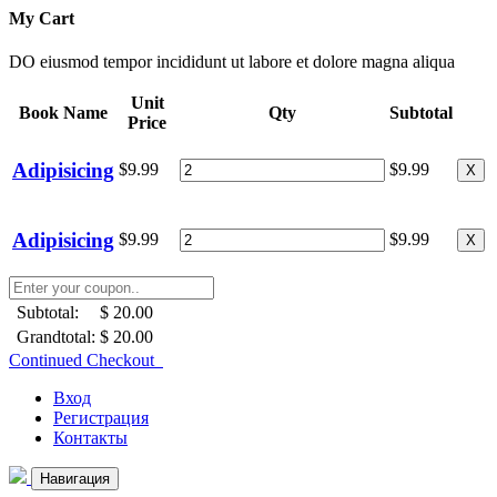
My Cart
DO eiusmod tempor incididunt ut labore et dolore magna aliqua
Unit
Book Name
Qty
Subtotal
Price
Adipisicing
$9.99
$9.99
X
Adipisicing
$9.99
$9.99
X
Subtotal:
$ 20.00
Grandtotal:
$ 20.00
Continued Checkout
Вход
Регистрация
Контакты
Навигация