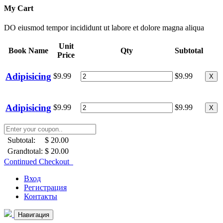
My Cart
DO eiusmod tempor incididunt ut labore et dolore magna aliqua
Unit
Book Name
Qty
Subtotal
Price
Adipisicing
$9.99
$9.99
X
Adipisicing
$9.99
$9.99
X
Subtotal:
$ 20.00
Grandtotal:
$ 20.00
Continued Checkout
Вход
Регистрация
Контакты
Навигация