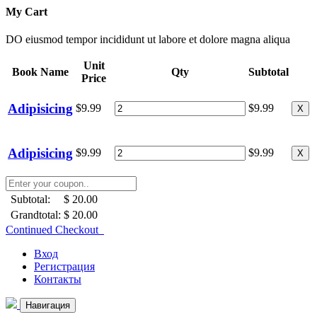
My Cart
DO eiusmod tempor incididunt ut labore et dolore magna aliqua
Unit
Book Name
Qty
Subtotal
Price
Adipisicing
$9.99
$9.99
X
Adipisicing
$9.99
$9.99
X
Subtotal:
$ 20.00
Grandtotal:
$ 20.00
Continued Checkout
Вход
Регистрация
Контакты
Навигация