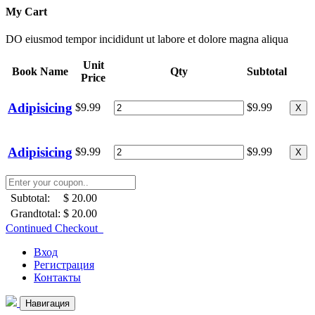
My Cart
DO eiusmod tempor incididunt ut labore et dolore magna aliqua
Unit
Book Name
Qty
Subtotal
Price
Adipisicing
$9.99
$9.99
X
Adipisicing
$9.99
$9.99
X
Subtotal:
$ 20.00
Grandtotal:
$ 20.00
Continued Checkout
Вход
Регистрация
Контакты
Навигация