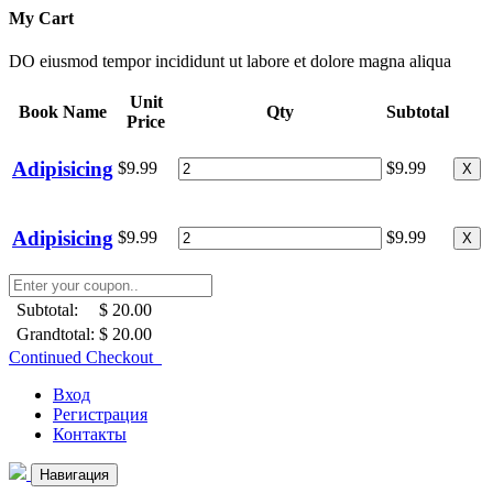
My Cart
DO eiusmod tempor incididunt ut labore et dolore magna aliqua
Unit
Book Name
Qty
Subtotal
Price
Adipisicing
$9.99
$9.99
X
Adipisicing
$9.99
$9.99
X
Subtotal:
$ 20.00
Grandtotal:
$ 20.00
Continued Checkout
Вход
Регистрация
Контакты
Навигация