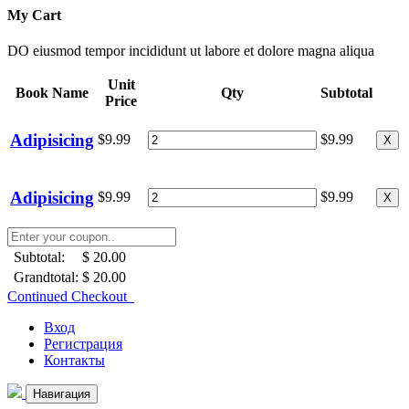
My Cart
DO eiusmod tempor incididunt ut labore et dolore magna aliqua
Unit
Book Name
Qty
Subtotal
Price
Adipisicing
$9.99
$9.99
X
Adipisicing
$9.99
$9.99
X
Subtotal:
$ 20.00
Grandtotal:
$ 20.00
Continued Checkout
Вход
Регистрация
Контакты
Навигация