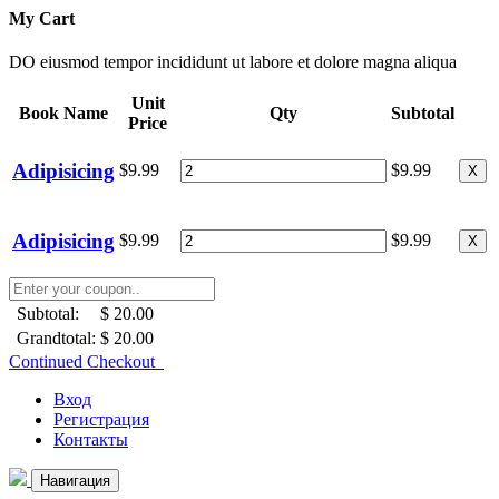
My Cart
DO eiusmod tempor incididunt ut labore et dolore magna aliqua
Unit
Book Name
Qty
Subtotal
Price
Adipisicing
$9.99
$9.99
X
Adipisicing
$9.99
$9.99
X
Subtotal:
$ 20.00
Grandtotal:
$ 20.00
Continued Checkout
Вход
Регистрация
Контакты
Навигация