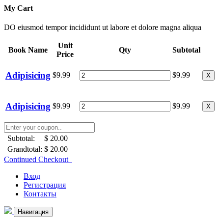
My Cart
DO eiusmod tempor incididunt ut labore et dolore magna aliqua
Unit
Book Name
Qty
Subtotal
Price
Adipisicing
$9.99
$9.99
X
Adipisicing
$9.99
$9.99
X
Subtotal:
$ 20.00
Grandtotal:
$ 20.00
Continued Checkout
Вход
Регистрация
Контакты
Навигация