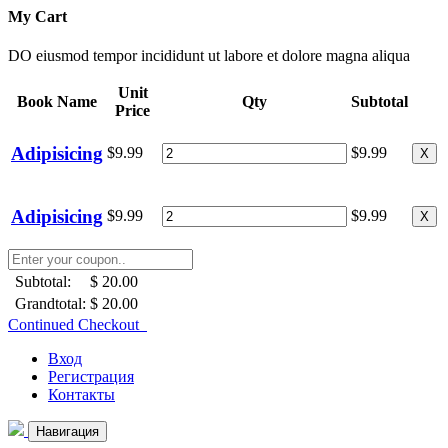
My Cart
DO eiusmod tempor incididunt ut labore et dolore magna aliqua
Unit
Book Name
Qty
Subtotal
Price
Adipisicing
$9.99
$9.99
X
Adipisicing
$9.99
$9.99
X
Subtotal:
$ 20.00
Grandtotal:
$ 20.00
Continued Checkout
Вход
Регистрация
Контакты
Навигация