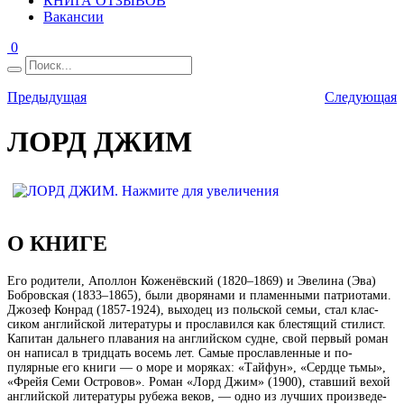
КНИГА ОТЗЫВОВ
Вакансии
0
Предыдущая
Следующая
ЛОРД ДЖИМ
О КНИГЕ
Его родители, Аполлон Коженёвский (1820–1869) и Эвелина (Эва)
Бобровская (1833–1865), были дворянами и пламенными патриотами.
Джозеф Конрад (1857-1924), выходец из польской семьи, стал клас­
сиком английской литературы и прославился как блестящий стилист.
Капитан дальнего плавания на английском судне, свой первый ро­ман
он написал в тридцать восемь лет. Самые прославленные и по­
пулярные его книги — о море и моряках: «Тайфун», «Сердце тьмы»,
«Фрейя Семи Островов». Роман «Лорд Джим» (1900), ставший вехой
английской литературы рубежа веков, — одно из лучших произведе­