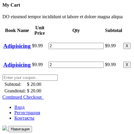
My Cart
DO eiusmod tempor incididunt ut labore et dolore magna aliqua
Unit
Book Name
Qty
Subtotal
Price
Adipisicing
$9.99
$9.99
X
Adipisicing
$9.99
$9.99
X
Subtotal:
$ 20.00
Grandtotal:
$ 20.00
Continued Checkout
Вход
Регистрация
Контакты
Навигация