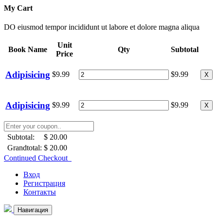
My Cart
DO eiusmod tempor incididunt ut labore et dolore magna aliqua
Unit
Book Name
Qty
Subtotal
Price
Adipisicing
$9.99
$9.99
X
Adipisicing
$9.99
$9.99
X
Subtotal:
$ 20.00
Grandtotal:
$ 20.00
Continued Checkout
Вход
Регистрация
Контакты
Навигация